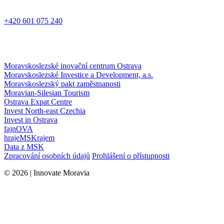
+420 601 075 240
Moravskoslezské inovační centrum Ostrava
Moravskoslezské Investice a Development, a.s.
Moravskoslezský pakt zaměstnanosti
Moravian-Silesian Tourism
Ostrava Expat Centre
Invest North-east Czechia
Invest in Ostrava
fajnOVA
hrajeMSKrajem
Data z MSK
Zpracování osobních údajů
Prohlášení o přístupnosti
© 2026 | Innovate Moravia