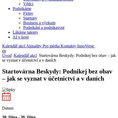
Vědci
Podnikáme
Firmy
Startupy
Business a výzkum
Podnikání a podnikavost
Lákáme talenty
AI v kraji
Kalendář akcí
Aktuality
Pro média
Kontakty
InnoVerse
en
Úvod
Kalendář akcí
Startovárna Beskydy: Podnikej bez obav – jak
se vyznat v účetnictví a v daních
Startovárna Beskydy: Podnikej bez obav
– jak se vyznat v účetnictví a v daních
Datum
30. října - 30. října