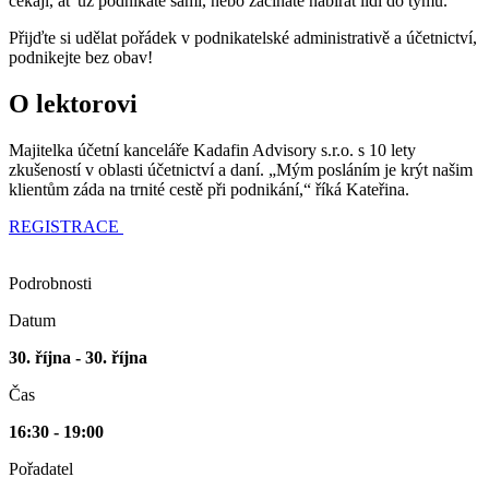
čekají, ať už podnikáte sami, nebo začínáte nabírat lidi do týmu.
Přijďte si udělat pořádek v podnikatelské administrativě a účetnictví,
podnikejte bez obav!
O lektorovi
Majitelka účetní kanceláře Kadafin Advisory s.r.o. s 10 lety
zkušeností v oblasti účetnictví a daní. „Mým posláním je krýt našim
klientům záda na trnité cestě při podnikání,“ říká Kateřina.
REGISTRACE
Podrobnosti
Datum
30. října - 30. října
Čas
16:30 - 19:00
Pořadatel