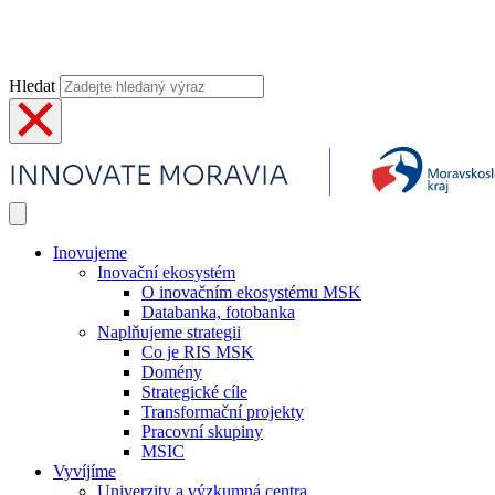
Hledat
Inovujeme
Inovační ekosystém
O inovačním ekosystému MSK
Databanka, fotobanka
Naplňujeme strategii
Co je RIS MSK
Domény
Strategické cíle
Transformační projekty
Pracovní skupiny
MSIC
Vyvíjíme
Univerzity a výzkumná centra