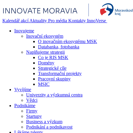
Kalendář akcí
Aktuality
Pro média
Kontakty
InnoVerse
Inovujeme
Inovační ekosystém
O inovačním ekosystému MSK
Databanka, fotobanka
Naplňujeme strategii
Co je RIS MSK
Domény
Strategické cíle
Transformační projekty
Pracovní skupiny
MSIC
Vyvíjíme
Univerzity a výzkumná centra
Vědci
Podnikáme
Firmy
Startupy
Business a výzkum
Podnikání a podnikavost
Lákáme talenty