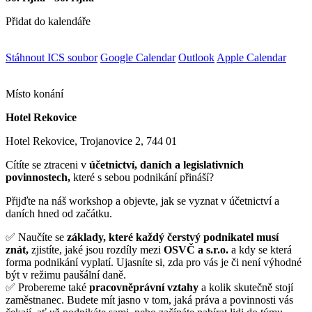
Přidat do kalendáře
Stáhnout ICS soubor
Google Calendar
Outlook
Apple Calendar
Místo konání
Hotel Rekovice
Hotel Rekovice, Trojanovice 2, 744 01
Cítíte se ztraceni v
účetnictví, daních a legislativních
povinnostech,
které s sebou podnikání přináší?
Přijďte na náš workshop a objevte, jak se vyznat v účetnictví a
daních hned od začátku.
✅ Naučíte se
základy, které každý čerstvý podnikatel musí
znát,
zjistíte, jaké jsou rozdíly mezi
OSVČ a s.r.o.
a kdy se která
forma podnikání vyplatí. Ujasníte si, zda pro vás je či není výhodné
být v režimu paušální daně.
✅ Probereme také
pracovněprávní vztahy
a kolik skutečně stojí
zaměstnanec. Budete mít jasno v tom, jaká práva a povinnosti vás