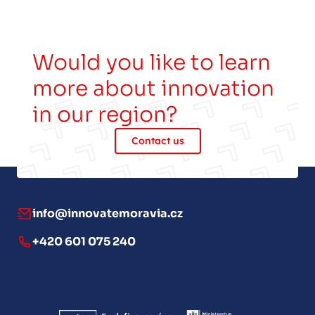
Would you like to learn
more about innovation
in our region?
Contact us
info@innovatemoravia.cz
+420 601 075 240