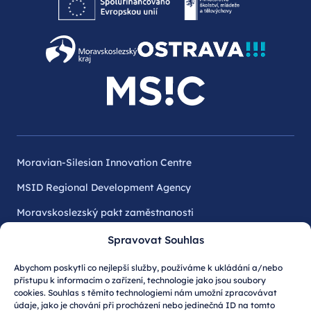
Moravian‑Silesian Innovation Centre
MSID Regional Development Agency
Moravskoslezský pakt zaměstnanosti
Moravian-Silesian Tourism
Spravovat Souhlas
Ostrava Expat Centre
Abychom poskytli co nejlepší služby, používáme k ukládání a/nebo
Invest North-east Czechia
přístupu k informacím o zařízení, technologie jako jsou soubory
cookies. Souhlas s těmito technologiemi nám umožní zpracovávat
Invest in Ostrava
údaje, jako je chování při procházení nebo jedinečná ID na tomto